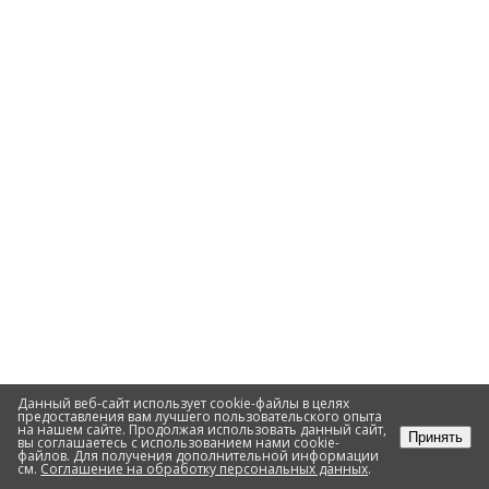
Данный веб-сайт использует cookie-файлы в целях
предоставления вам лучшего пользовательского опыта
на нашем сайте. Продолжая использовать данный сайт,
Принять
вы соглашаетесь с использованием нами cookie-
файлов. Для получения дополнительной информации
см.
Соглашение на обработку персональных данных
.