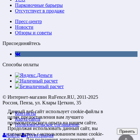
Парковочные барьеры
Отсутствует в продаже
Пресс-центр
Новости
Обзоры и советы
Присоединяйтесь
Способы оплаты
© Интернет-магазин RuFence.RU, 2011-2025
Россия, Пенза, ул. Клары Цеткин, 35
Данный веб-сайт использует cookie-файлы в
Контакты
целях предоставления вам лучшего
Карта сайта
пользовательского опыта на нашем сайте.
Пользовательское соглашение
Продолжая использовать данный сайт, вы
Принять
соглашаетесь с использованием нами cookie-
Войти
Регистрация
файлов. Для получения дополнительной