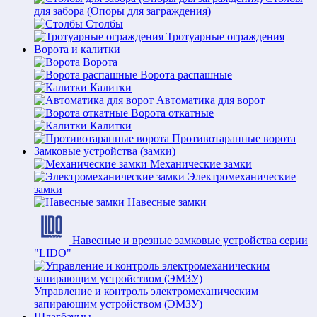
для забора (Опоры для заграждения)
Столбы
Тротуарные ограждения
Ворота и калитки
Ворота
Ворота распашные
Калитки
Автоматика для ворот
Ворота откатные
Калитки
Противотаранные ворота
Замковые устройства (замки)
Механические замки
Электромеханические
замки
Навесные замки
Навесные и врезные замковые устройства серии
"LIDO"
Управление и контроль электромеханическим
запирающим устройством (ЭМЗУ)
Шлагбаумы