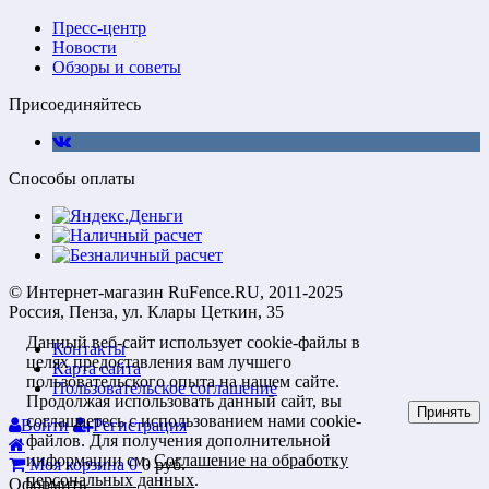
Пресс-центр
Новости
Обзоры и советы
Присоединяйтесь
Способы оплаты
© Интернет-магазин RuFence.RU, 2011-2025
Россия, Пенза, ул. Клары Цеткин, 35
Данный веб-сайт использует cookie-файлы в
Контакты
целях предоставления вам лучшего
Карта сайта
пользовательского опыта на нашем сайте.
Пользовательское соглашение
Продолжая использовать данный сайт, вы
Принять
соглашаетесь с использованием нами cookie-
Войти
Регистрация
файлов. Для получения дополнительной
информации см.
Соглашение на обработку
Моя корзина
0
0
руб.
персональных данных
.
Оформить