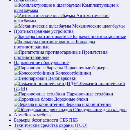
Комплектующие к
шлагбаумам
Автоматические
шлагбаумы
Механические шлагбаумы
Противотаранные устройства
Барьеры противотаранные
Болларды
противотаранные
Препятствия
противотаранные
Парковочное оборудование
Парковочные барьеры
Колесоотбойники
Велопарковки
Лежачий полицейский
(ИДН)
Парковочные столбики
Дорожные блоки
Зеркала и кронштейны
Оборудование для складов
Армейская мебель
Барьеры безопасности СББ ПББ
Технические средства охраны (ТСО)