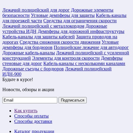
Лежачий полицейский для дорог
Дорожные элементы
безопасности
Угловые демпферы для защиты
Кабель-каналы
для проезжей части
Средства для ограничения скорости
Лежачий полицейский с металлокордом
Дорожные
устройства ИДН
Демпферы для дорожной инфраструктуры
Кабель-каналы для защиты кабелей
Защита проводов на
дорогах
Средства снижения скорости движения
Угловые
демпферы для бордюров
Полицейские лежачие для автодорог
Дорожные кабель-каналы
Лежачий полицейский с усиленной
конструкцией
Элементы для контроля скорости
Демпферы
стеновые для дорог
Кабель-каналы с несколькими каналами
Дорожные съезды с бордюров
Лежачий полицейский
ИДН-900
Будьте в курсе!
Новости, обзоры и акции
Подписаться
Как купить
Способы оплаты
Способы доставки
Каталог продукции