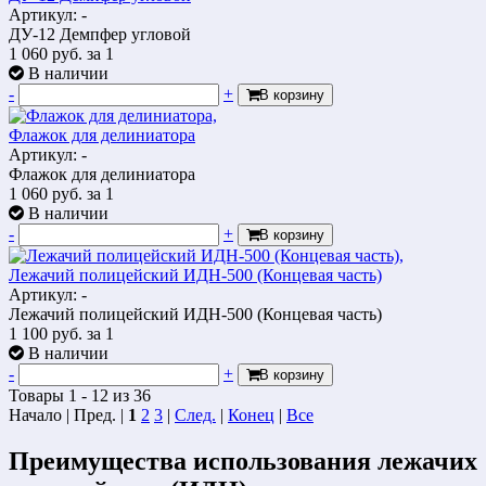
Артикул: -
ДУ-12 Демпфер угловой
1 060
руб.
за 1
В наличии
-
+
В корзину
Флажок для делиниатора
Артикул: -
Флажок для делиниатора
1 060
руб.
за 1
В наличии
-
+
В корзину
Лежачий полицейский ИДН-500 (Концевая часть)
Артикул: -
Лежачий полицейский ИДН-500 (Концевая часть)
1 100
руб.
за 1
В наличии
-
+
В корзину
Товары 1 - 12 из 36
Начало | Пред. |
1
2
3
|
След.
|
Конец
|
Все
Преимущества использования
лежачих