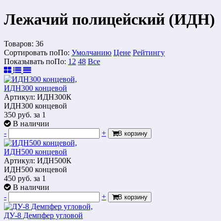
Лежачий полицейский (ИДН)
Товаров:
36
Сортировать по
По
:
Умолчанию
Цене
Рейтингу
Показывать по
По
:
12
48
Все
ИДН300 концевой
Артикул: ИДН300К
ИДН300 концевой
350
руб.
за 1
В наличии
-
+
В корзину
ИДН500 концевой
Артикул: ИДН500К
ИДН500 концевой
450
руб.
за 1
В наличии
-
+
В корзину
ДУ-8 Демпфер угловой