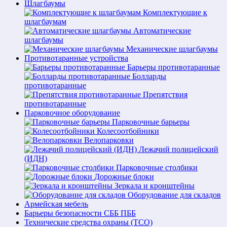
Шлагбаумы
Комплектующие к
шлагбаумам
Автоматические
шлагбаумы
Механические шлагбаумы
Противотаранные устройства
Барьеры противотаранные
Болларды
противотаранные
Препятствия
противотаранные
Парковочное оборудование
Парковочные барьеры
Колесоотбойники
Велопарковки
Лежачий полицейский
(ИДН)
Парковочные столбики
Дорожные блоки
Зеркала и кронштейны
Оборудование для складов
Армейская мебель
Барьеры безопасности СББ ПББ
Технические средства охраны (ТСО)