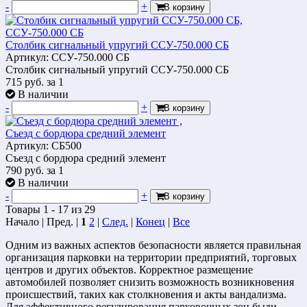
-
+
В корзину
Столбик сигнальный упругий ССУ-750.000 СБ
Артикул: ССУ-750.000 СБ
Столбик сигнальный упругий ССУ-750.000 СБ
715
руб.
за 1
В наличии
-
+
В корзину
Съезд с бордюра средний элемент
Артикул: СБ500
Съезд с бордюра средний элемент
790
руб.
за 1
В наличии
-
+
В корзину
Товары 1 - 17 из 29
Начало | Пред. |
1
2
|
След.
|
Конец
|
Все
Одним из важных аспектов безопасности является правильная
организация парковки на территории предприятий, торговых
центров и других объектов. Корректное размещение
автомобилей позволяет снизить возможность возникновения
происшествий, таких как столкновения и акты вандализма.
Для эффективного регулирования парковочных зон были