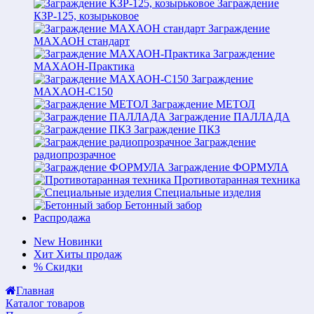
Заграждение
КЗР-125, козырьковое
Заграждение
МАХАОН стандарт
Заграждение
МАХАОН-Практика
Заграждение
МАХАОН-С150
Заграждение МЕТОЛ
Заграждение ПАЛЛАДА
Заграждение ПКЗ
Заграждение
радиопрозрачное
Заграждение ФОРМУЛА
Противотаранная техника
Специальные изделия
Бетонный забор
Распродажа
New
Новинки
Хит
Хиты продаж
%
Скидки
Главная
Каталог товаров