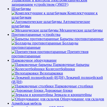
Управление и контроль электромеханическим
запирающим устройством (ЭМЗУ)
Шлагбаумы
Комплектующие к
шлагбаумам
Автоматические
шлагбаумы
Механические шлагбаумы
Противотаранные устройства
Барьеры противотаранные
Болларды
противотаранные
Препятствия
противотаранные
Парковочное оборудование
Парковочные барьеры
Колесоотбойники
Велопарковки
Лежачий полицейский
(ИДН)
Парковочные столбики
Дорожные блоки
Зеркала и кронштейны
Оборудование для складов
Армейская мебель