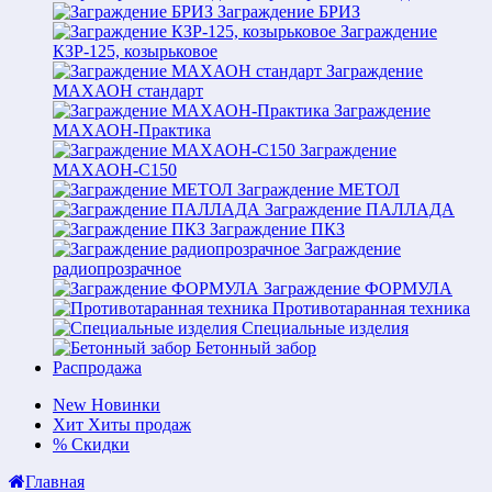
Заграждение БРИЗ
Заграждение
КЗР-125, козырьковое
Заграждение
МАХАОН стандарт
Заграждение
МАХАОН-Практика
Заграждение
МАХАОН-С150
Заграждение МЕТОЛ
Заграждение ПАЛЛАДА
Заграждение ПКЗ
Заграждение
радиопрозрачное
Заграждение ФОРМУЛА
Противотаранная техника
Специальные изделия
Бетонный забор
Распродажа
New
Новинки
Хит
Хиты продаж
%
Скидки
Главная