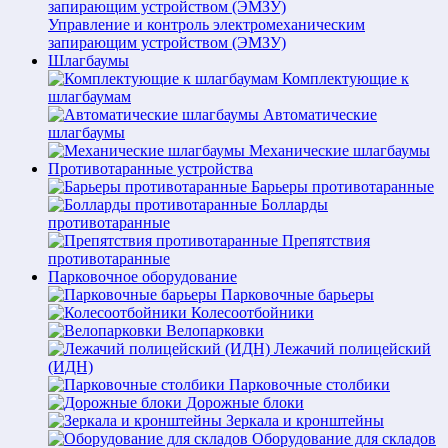
Управление и контроль электромеханическим
запирающим устройством (ЭМЗУ)
Шлагбаумы
Комплектующие к
шлагбаумам
Автоматические
шлагбаумы
Механические шлагбаумы
Противотаранные устройства
Барьеры противотаранные
Болларды
противотаранные
Препятствия
противотаранные
Парковочное оборудование
Парковочные барьеры
Колесоотбойники
Велопарковки
Лежачий полицейский
(ИДН)
Парковочные столбики
Дорожные блоки
Зеркала и кронштейны
Оборудование для складов