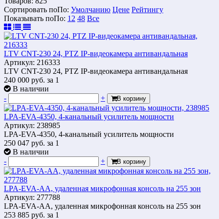
Товаров:
825
Сортировать по
По
:
Умолчанию
Цене
Рейтингу
Показывать по
По
:
12
48
Все
LTV CNT-230 24, PTZ IP-видеокамера антивандальная
Артикул: 216333
LTV CNT-230 24, PTZ IP-видеокамера антивандальная
240 000
руб.
за 1
В наличии
-
+
В корзину
LPA-EVA-4350, 4-канальный усилитель мощности
Артикул: 238985
LPA-EVA-4350, 4-канальный усилитель мощности
250 047
руб.
за 1
В наличии
-
+
В корзину
LPA-EVA-AA, удаленная микрофонная консоль на 255 зон
Артикул: 277788
LPA-EVA-AA, удаленная микрофонная консоль на 255 зон
253 885
руб.
за 1