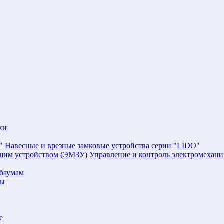
ки
Навесные и врезные замковые устройства серии "LIDO"
Управление и контроль электромехан
баумам
мы
е