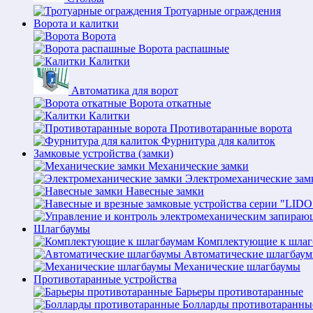
Тротуарные ограждения
Ворота и калитки
Ворота
Ворота распашные
Калитки
Автоматика для ворот
Ворота откатные
Калитки
Противотаранные ворота
Фурнитура для калиток
Замковые устройства (замки)
Механические замки
Электромеханические зам
Навесные замки
Шлагбаумы
Комплектующие к шлаг
Автоматические шлагбау
Механические шлагбаумы
Противотаранные устройства
Барьеры противотаранные
Болларды противотаранны