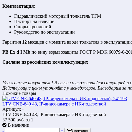
Комплектация:
Гидравлический моторный толкатель ТГМ
Паспорт на изделие
Опоры креплений
Руководство по эксплуатации
Гарантия
12
месяцев с момента ввода толкателя в эксплуатаци
РВ Ex d I Mb
по виду взрывозащиты ГОСТ Р МЭК 60079-0-20
Сделано из российских комплектующих
Уважаемые покупатели! В связи со сложившейся ситуацией в с
Действующие цены уточняйте у менеджеров. Благодарим за п
Похожие товары
LTV CNE-640 48, IP-видеокамера с ИК-подсветкой
Артикул: -
LTV CNE-640 48, IP-видеокамера с ИК-подсветкой
37 500
руб.
за 1
В наличии
-
+
В корзину