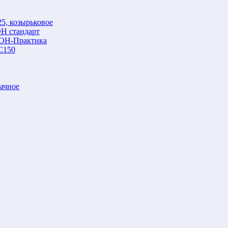
5, козырьковое
Н стандарт
ОН-Практика
С150
ачное