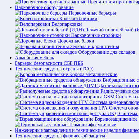
Препятствия противот
Парковочное оборудование
Парковочные барьеры
Колесоотбойники
Велопарковки
Лежачий полицейский (
Парковочные столбики
Дорожные блоки
Зеркала и кронштейны
Оборудование для складов
Армейская мебель
Барьеры безопасности СББ ПББ
Технические средства охраны (ТСО)
Короба металлические
Вибрационные с
Датчики магнито
Радиолучевые ср
Система с
Система видеонаблюд
Система опов
Система 
Взрывозащищенное 
Термошкафы уличные
Инженерные заграждения и технические изделия физиче
Технические средства физической защиты