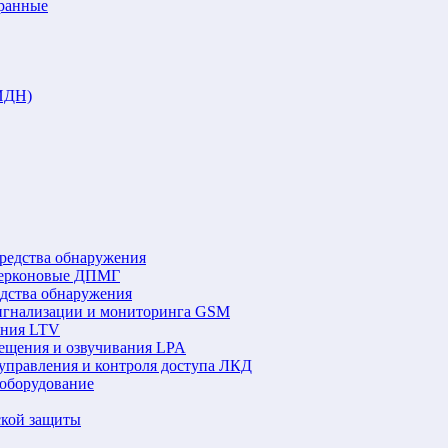
аранные
ИДН)
редства обнаружения
герконовые ДПМГ
едства обнаружения
игнализации и мониторинга GSM
ения LTV
ещения и озвучивания LPA
управления и контроля доступа ЛКД
оборудование
ской защиты