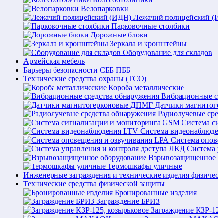
Велопарковки
Лежачий полицейский (
Парковочные столбики
Дорожные блоки
Зеркала и кронштейны
Оборудование для складов
Армейская мебель
Барьеры безопасности СББ ПББ
Технические средства охраны (ТСО)
Короба металлические
Вибрационные с
Датчики магнито
Радиолучевые ср
Система с
Система видеонаблюд
Система опов
Система 
Взрывозащищенное 
Термошкафы уличные
Инженерные заграждения и технические изделия физиче
Технические средства физической защиты
Бронированные изделия
Заграждение БРИЗ
Заграждение КЗР-12