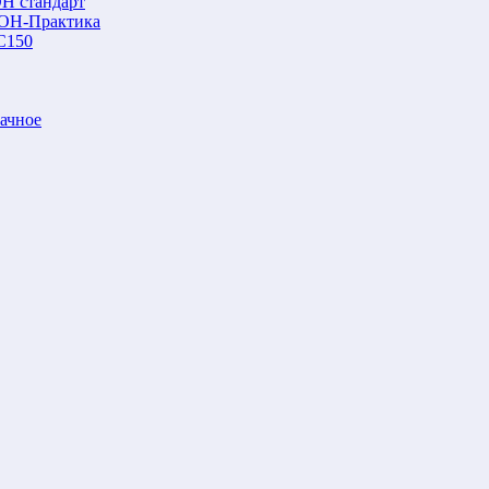
Н стандарт
ОН-Практика
С150
ачное