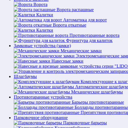
Ворота
Ворота распашные
Калитки
Автоматика для ворот
Ворота откатные
Калитки
Противотаранные ворота
Фурнитура для калиток
Замковые устройства (замки)
Механические замки
Электромеханические зам
Навесные замки
Шлагбаумы
Комплектующие к шлаг
Автоматические шлагбау
Механические шлагбаумы
Противотаранные устройства
Барьеры противотаранные
Болларды противотаранны
Препятствия противот
Парковочное оборудование
Парковочные барьеры
Колесоотбойники