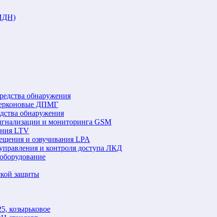
ИДН)
редства обнаружения
герконовые ДПМГ
едства обнаружения
игнализации и мониторинга GSM
ения LTV
ещения и озвучивания LPA
управления и контроля доступа ЛКД
оборудование
ской защиты
5, козырьковое