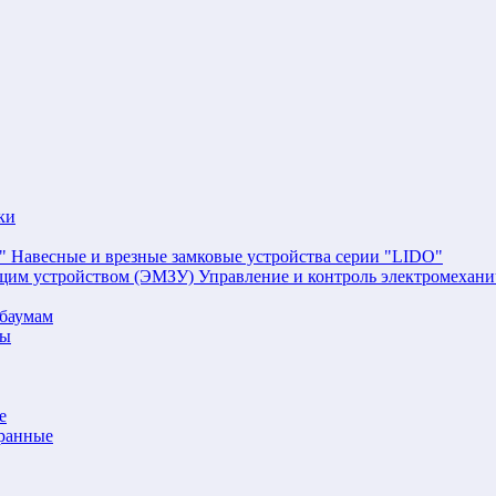
ки
Навесные и врезные замковые устройства серии "LIDO"
Управление и контроль электромехан
баумам
мы
е
аранные