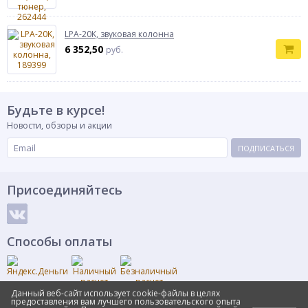
LPA-20K, звуковая колонна
6 352,50
руб.
Будьте в курсе!
Новости, обзоры и акции
ПОДПИСАТЬСЯ
Присоединяйтесь
Способы оплаты
Данный веб-сайт использует cookie-файлы в целях
предоставления вам лучшего пользовательского опыта
© Интернет-магазин RuFence.RU, 2011-2025