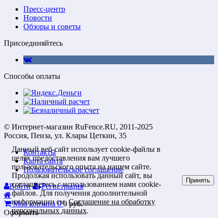
Пресс-центр
Новости
Обзоры и советы
Присоединяйтесь
Способы оплаты
© Интернет-магазин RuFence.RU, 2011-2025
Россия, Пенза, ул. Клары Цеткин, 35
Данный веб-сайт использует cookie-файлы в
Контакты
целях предоставления вам лучшего
Карта сайта
пользовательского опыта на нашем сайте.
Пользовательское соглашение
Продолжая использовать данный сайт, вы
Принять
соглашаетесь с использованием нами cookie-
Войти
Регистрация
файлов. Для получения дополнительной
информации см.
Соглашение на обработку
Моя корзина
0
0
руб.
персональных данных
.
Оформить