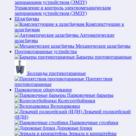
Управление и контроль электромеханическим
запирающим устройством (ЭМЗУ)
Шлагбаумы
Комплектующие к
шлагбаумам
Автоматические
шлагбаумы
Механические шлагбаумы
Противотаранные устройства
Барьеры противотаранные
Болларды противотаранные
Препятствия
противотаранные
Парковочное оборудование
Парковочные барьеры
Колесоотбойники
Велопарковки
Лежачий полицейский
(ИДН)
Парковочные столбики
Дорожные блоки
Зеркала и кронштейны