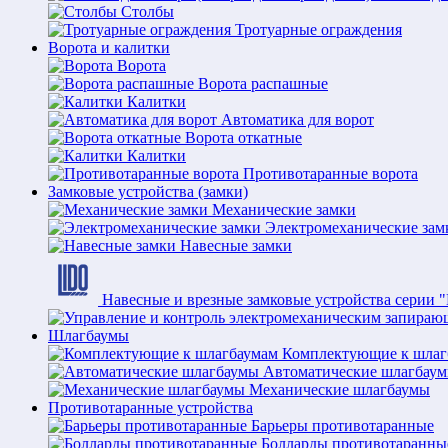
Столбы
Тротуарные ограждения
Ворота и калитки
Ворота
Ворота распашные
Калитки
Автоматика для ворот
Ворота откатные
Калитки
Противотаранные ворота
Замковые устройства (замки)
Механические замки
Электромеханические зам
Навесные замки
Навесные и врезные замковые устройства серии 
Шлагбаумы
Комплектующие к шлаг
Автоматические шлагбау
Механические шлагбаумы
Противотаранные устройства
Барьеры противотаранные
Болларды противотаранны