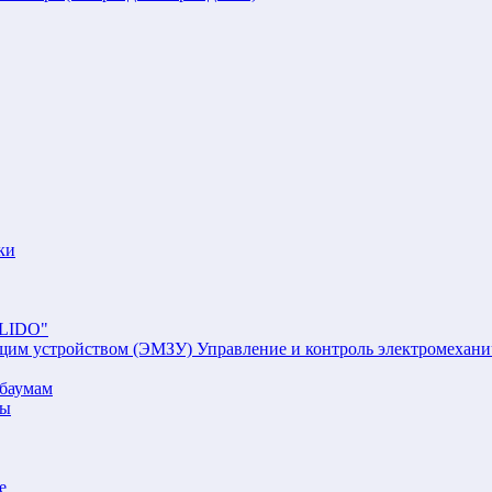
ки
"LIDO"
Управление и контроль электромехан
баумам
мы
е