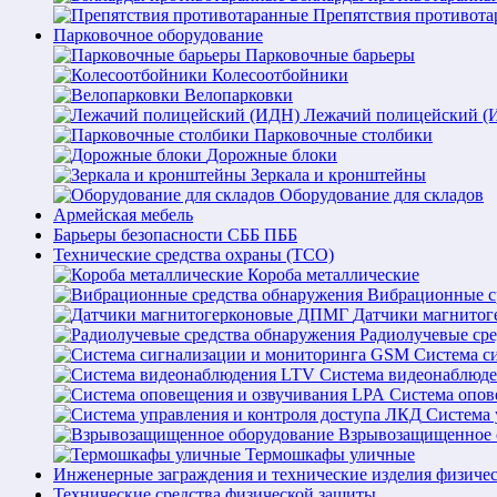
Препятствия противот
Парковочное оборудование
Парковочные барьеры
Колесоотбойники
Велопарковки
Лежачий полицейский (
Парковочные столбики
Дорожные блоки
Зеркала и кронштейны
Оборудование для складов
Армейская мебель
Барьеры безопасности СББ ПББ
Технические средства охраны (ТСО)
Короба металлические
Вибрационные с
Датчики магнито
Радиолучевые ср
Система с
Система видеонаблюд
Система опов
Система 
Взрывозащищенное 
Термошкафы уличные
Инженерные заграждения и технические изделия физиче
Технические средства физической защиты