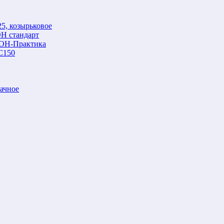
5, козырьковое
Н стандарт
ОН-Практика
С150
ачное