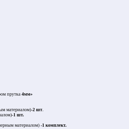
ром прутка
4мм»
ым материалом)-
2 шт
.
иалом)-
1 шт.
мерным материалом)
-1 комплект.