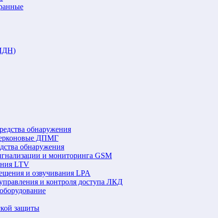
аранные
ИДН)
редства обнаружения
герконовые ДПМГ
едства обнаружения
игнализации и мониторинга GSM
ения LTV
ещения и озвучивания LPA
управления и контроля доступа ЛКД
оборудование
ской защиты