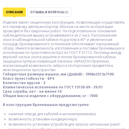
ОПИСАНИЕ
ОТЗЫВЫ И ВОПРОСЫ
(0)
Изделие имеет секционную конструкцию, позволяющую осуществлять
его перевозку автотранспортом. Монтаж на месте эксплуатации
проводится без сварочных работ. На подготовленное основание
наблюдательная вышка устанавливается за 2 часа. Расположение
окон в наблюдательной кабине под углом в 45° и увеличенная
площадь бронированного остекления обеспечивает панорамный
обзор. Имеется возможность изготовления и поставки броневышки в
исполнении по пулестойкости Бр3 по ГОСТ Р 51112. Лестница между
верхней частью окопа-укрытия и полом бронированной кабины
защищена пулерассеивающей панелью «МАХАОН-Практика»,
исключающей возможность заброса посторонних предметов в
межсекционное пространство.
Габаритные размеры вышки, мм (ДхШхВ) - 3906х2313х7100
Класс пулестойкости - БР4
Количество ярусов - 3
Климатическое исполнение по ГОСТ 15150-69 - УХЛ1
Срок службы, лет - не менее 10
Общая масса изделия с оборудованием, кг - 7000
В конструкции броневышки предусмотрено:
наличие отвода для кабелей и молниеприемника;
возможность установки кондиционера;
возможность установки устройств для запуска сигнальных ракет;