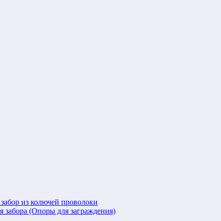
 забор из колючей проволоки
я забора (Опоры для заграждения)