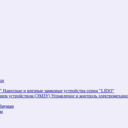
ки
Навесные и врезные замковые устройства серии "LIDO"
Управление и контроль электромехан
баумам
мы