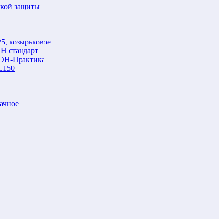
ской защиты
5, козырьковое
Н стандарт
ОН-Практика
С150
ачное