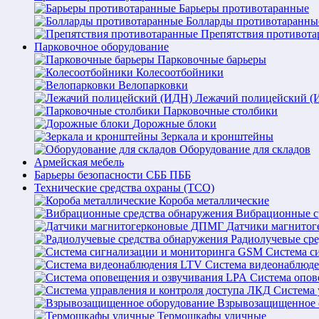
Барьеры противотаранные
Болларды противотаранны
Препятствия противот
Парковочное оборудование
Парковочные барьеры
Колесоотбойники
Велопарковки
Лежачий полицейский (
Парковочные столбики
Дорожные блоки
Зеркала и кронштейны
Оборудование для складов
Армейская мебель
Барьеры безопасности СББ ПББ
Технические средства охраны (ТСО)
Короба металлические
Вибрационные с
Датчики магнито
Радиолучевые ср
Система с
Система видеонаблюд
Система опов
Система 
Взрывозащищенное 
Термошкафы уличные