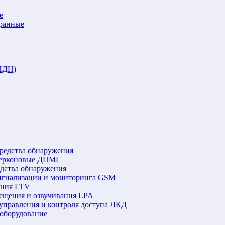
е
аранные
ИДН)
редства обнаружения
герконовые ДПМГ
едства обнаружения
игнализации и мониторинга GSM
ения LTV
ещения и озвучивания LPA
управления и контроля доступа ЛКД
оборудование