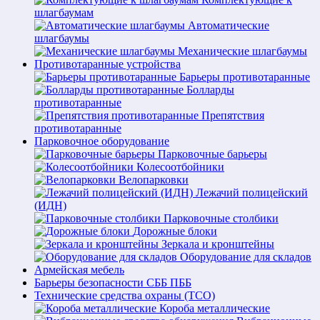
шлагбаумам
Автоматические
шлагбаумы
Механические шлагбаумы
Противотаранные устройства
Барьеры противотаранные
Болларды
противотаранные
Препятствия
противотаранные
Парковочное оборудование
Парковочные барьеры
Колесоотбойники
Велопарковки
Лежачий полицейский
(ИДН)
Парковочные столбики
Дорожные блоки
Зеркала и кронштейны
Оборудование для складов
Армейская мебель
Барьеры безопасности СББ ПББ
Технические средства охраны (ТСО)
Короба металлические