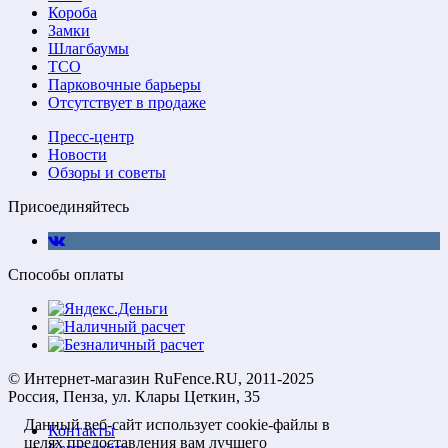
Короба
Замки
Шлагбаумы
ТСО
Парковочные барьеры
Отсутствует в продаже
Пресс-центр
Новости
Обзоры и советы
Присоединяйтесь
Способы оплаты
© Интернет-магазин RuFence.RU, 2011-2025
Россия, Пенза, ул. Клары Цеткин, 35
Данный веб-сайт использует cookie-файлы в
Контакты
целях предоставления вам лучшего