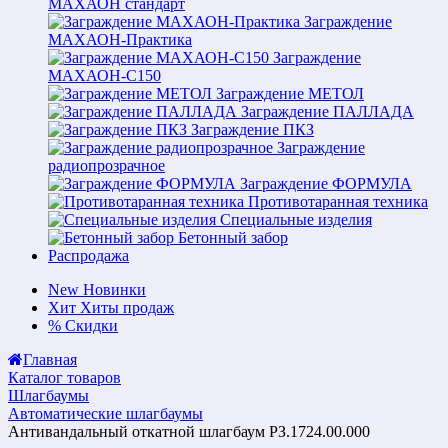
МАХАОН стандарт
Заграждение
МАХАОН-Практика
Заграждение
МАХАОН-С150
Заграждение МЕТОЛ
Заграждение ПАЛЛАДА
Заграждение ПКЗ
Заграждение
радиопрозрачное
Заграждение ФОРМУЛА
Противотаранная техника
Специальные изделия
Бетонный забор
Распродажа
New
Новинки
Хит
Хиты продаж
%
Скидки
Главная
Каталог товаров
Шлагбаумы
Автоматические шлагбаумы
Антивандальный откатной шлагбаум РЗ.1724.00.000