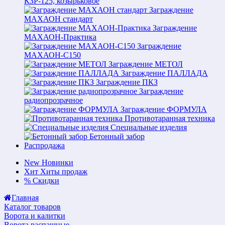
КЗР-125, козырьковое
Заграждение
МАХАОН стандарт
Заграждение
МАХАОН-Практика
Заграждение
МАХАОН-С150
Заграждение МЕТОЛ
Заграждение ПАЛЛАДА
Заграждение ПКЗ
Заграждение
радиопрозрачное
Заграждение ФОРМУЛА
Противотаранная техника
Специальные изделия
Бетонный забор
Распродажа
New
Новинки
Хит
Хиты продаж
%
Скидки
Главная
Каталог товаров
Ворота и калитки
Ворота распашные