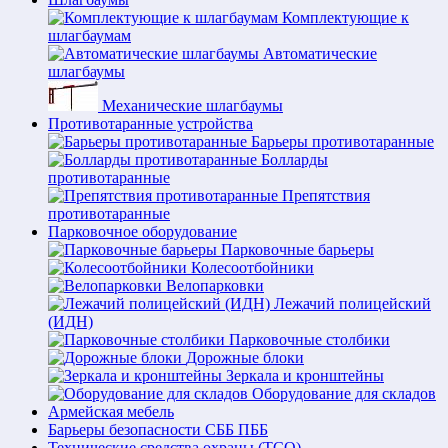
Комплектующие к
шлагбаумам
Автоматические
шлагбаумы
Механические шлагбаумы
Противотаранные устройства
Барьеры противотаранные
Болларды
противотаранные
Препятствия
противотаранные
Парковочное оборудование
Парковочные барьеры
Колесоотбойники
Велопарковки
Лежачий полицейский
(ИДН)
Парковочные столбики
Дорожные блоки
Зеркала и кронштейны
Оборудование для складов
Армейская мебель
Барьеры безопасности СББ ПББ
Технические средства охраны (ТСО)