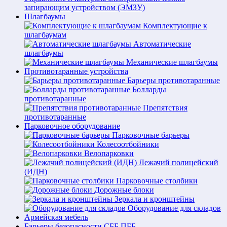
запирающим устройством (ЭМЗУ)
Шлагбаумы
Комплектующие к
шлагбаумам
Автоматические
шлагбаумы
Механические шлагбаумы
Противотаранные устройства
Барьеры противотаранные
Болларды
противотаранные
Препятствия
противотаранные
Парковочное оборудование
Парковочные барьеры
Колесоотбойники
Велопарковки
Лежачий полицейский
(ИДН)
Парковочные столбики
Дорожные блоки
Зеркала и кронштейны
Оборудование для складов
Армейская мебель
Барьеры безопасности СББ ПББ