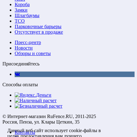
Короба
Замки
Шлагбаумы
ТСО
Парковочные барьеры
Отсутствует в продаже
Пресс-центр
Новости
Обзоры и советы
Присоединяйтесь
Способы оплаты
© Интернет-магазин RuFence.RU, 2011-2025
Россия, Пенза, ул. Клары Цеткин, 35
Данный веб-сайт использует cookie-файлы в
Контакты
целях предоставления вам лучшего