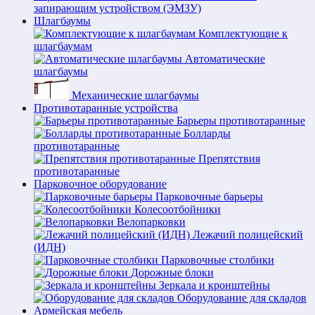
запирающим устройством (ЭМЗУ)
Шлагбаумы
Комплектующие к
шлагбаумам
Автоматические
шлагбаумы
Механические шлагбаумы
Противотаранные устройства
Барьеры противотаранные
Болларды
противотаранные
Препятствия
противотаранные
Парковочное оборудование
Парковочные барьеры
Колесоотбойники
Велопарковки
Лежачий полицейский
(ИДН)
Парковочные столбики
Дорожные блоки
Зеркала и кронштейны
Оборудование для складов
Армейская мебель