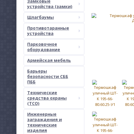
Замковые
устройства (замки)
Шлагбаумы
Противотаранные
устройства
Парковочное
оборудование
Армейская мебель
Барьеры
безопасности СББ
ПББ
Технические
средства охраны
(ТСО)
Инженерные
заграждения и
технические
изделия