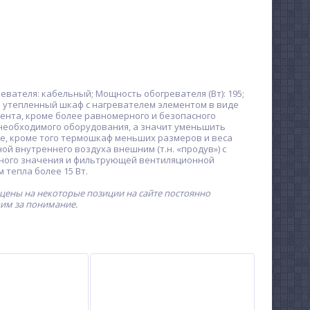
гревателя: кабельный; Мощность обогревателя (Вт): 195;
й утепленный шкаф с нагревателем элементом в виде
ента, кроме более равномерного и безопасного
 необходимого оборудования, а значит уменьшить
ке, кроме того термошкаф меньших размеров и веса
й внутреннего воздуха внешним (т.н. «продув») с
ного значения и фильтрующей вентиляционной
тепла более 15 Вт.
 цены на некоторые позиции на сайте постоянно
рим за понимание.