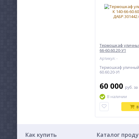
Термошкаф уличный
66-60.60.20-У1
Артикул: -
Термошкаф уличный 
60.60.20-У1
60 000
руб.
за
В наличии
В
Как купить
Каталог прод