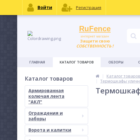
Войти
Регистрация
RuFence
интернет магазин
Защити свою
СОБСТВЕННОСТЬ !
ГЛАВНАЯ
КАТАЛОГ ТОВАРОВ
ОБЗОРЫ
Каталог товаро
Каталог товаров
Термошкафы уличны
Термошкаф 
Армированная
колючая лента
"АКЛ"
Ограждения и
заборы
Ворота и калитки