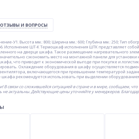
ОТЗЫВЫ И ВОПРОСЫ
ние-У1. Высота мм.: 800; Ширина мм.: 600; Глубина мм.: 250; Тип обо
 66. Исполнение ШТ-К Термошкаф исполнения ШТК представляет собо
вленного на дверце шкафа. Такое размещение нагревательного элем
 значительно сэкономить место на монтажной панели для установки
кафа, что приводит к экономической выгоде при покупке и логисти
ировать. Охлаждение оборудования в шкафу осуществляется подмено
вентилятора, включающегося при превышении температурой задан
 шкафа рекомендуется использовать при выделении оборудованием 
! В связи со сложившейся ситуацией в стране и в мире, сообщаем, что
ь не актуальны. Действующие цены уточняйте у менеджеров. Благода
ры