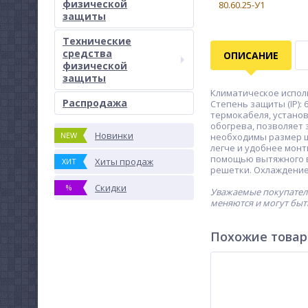
физической
защиты
Технические
средства
ОПИСАНИЕ
физической
защиты
Климатическое исполне
Распродажа
Степень защиты (IP):
термокабеля, устано
обогрева, позволяет
Новинки
NEW
необходимы размер ш
легче и удобнее монт
помощью вытяжного 
Хиты продаж
ХИТ
решетки. Охлаждение
Скидки
%
Уважаемые покупатели
меняются и могут быт
Похожие това