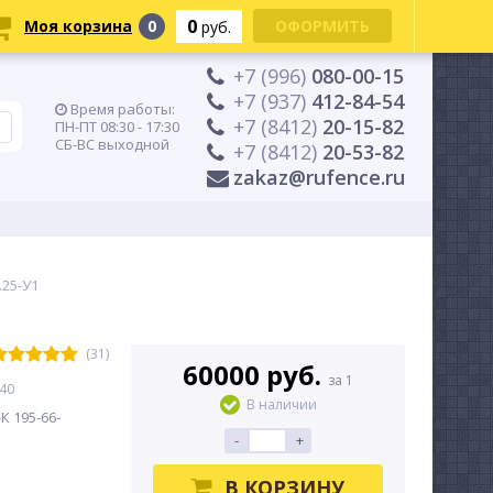
0
Моя корзина
0
ОФОРМИТЬ
руб.
+7 (996)
080-00-15
+7 (937)
412-84-54
Время работы:
+7 (8412)
20-15-82
ПН-ПТ 08:30 - 17:30
СБ-ВС выходной
+7 (8412)
20-53-82
zakaz@rufence.ru
.25-У1
(31)
60000 руб.
за 1
-40
В наличии
 195-66-
-
+
В КОРЗИНУ