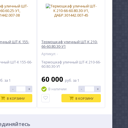
чный ШТ-К 155-
Термошкаф уличный ШТ-К 210-
66-60.80.30-У1
Артикул: -
чный ШТ-К 155-66-
Термошкаф уличный ШТ-К 210-66-
60.80.30-У1
60 000
уб.
за 1
руб.
за 1
-
+
-
+
В наличии
В КОРЗИНУ
В КОРЗИНУ
единяйтесь