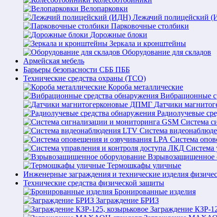
Велопарковки
Лежачий полицейский (
Парковочные столбики
Дорожные блоки
Зеркала и кронштейны
Оборудование для складов
Армейская мебель
Барьеры безопасности СББ ПББ
Технические средства охраны (ТСО)
Короба металлические
Вибрационные с
Датчики магнито
Радиолучевые ср
Система с
Система видеонаблюд
Система опов
Система 
Взрывозащищенное 
Термошкафы уличные
Инженерные заграждения и технические изделия физиче
Технические средства физической защиты
Бронированные изделия
Заграждение БРИЗ
Заграждение КЗР-12