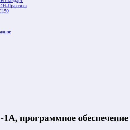
Н стандарт
ОН-Практика
С150
ачное
р-1А, программное обеспечение