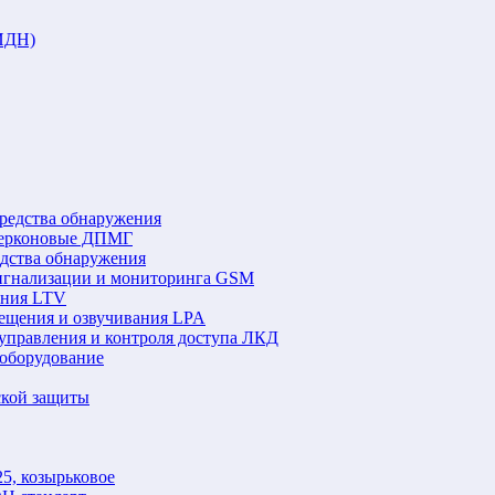
ИДН)
редства обнаружения
герконовые ДПМГ
едства обнаружения
игнализации и мониторинга GSM
ения LTV
ещения и озвучивания LPA
управления и контроля доступа ЛКД
оборудование
ской защиты
5, козырьковое