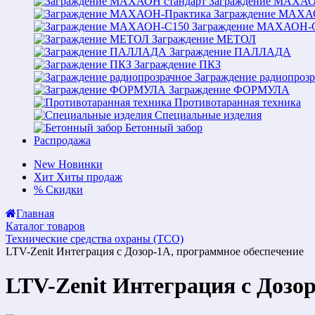
Заграждение МАХАО
Заграждение МАХА
Заграждение МАХАОН-
Заграждение МЕТОЛ
Заграждение ПАЛЛАДА
Заграждение ПКЗ
Заграждение радиопрозр
Заграждение ФОРМУЛА
Противотаранная техника
Специальные изделия
Бетонный забор
Распродажа
New
Новинки
Хит
Хиты продаж
%
Скидки
Главная
Каталог товаров
Технические средства охраны (ТСО)
LTV-Zenit Интеграция с Дозор-1А, программное обеспечение
LTV-Zenit Интеграция с Дозо