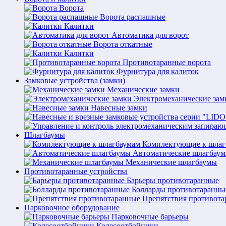
Ворота
Ворота распашные
Калитки
Автоматика для ворот
Ворота откатные
Калитки
Противотаранные ворота
Фурнитура для калиток
Замковые устройства (замки)
Механические замки
Электромеханические зам
Навесные замки
Шлагбаумы
Комплектующие к шлаг
Автоматические шлагбау
Механические шлагбаумы
Противотаранные устройства
Барьеры противотаранные
Болларды противотаранны
Препятствия противот
Парковочное оборудование
Парковочные барьеры
Колесоотбойники