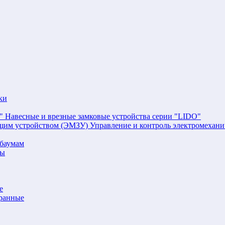
ки
Навесные и врезные замковые устройства серии "LIDO"
Управление и контроль электромехан
баумам
мы
е
аранные