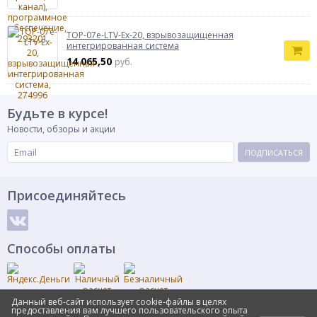
ТОР-07е-LTV-Ex-20, взрывозащищенная
интегрированная система
14 065,50
руб.
Будьте в курсе!
Новости, обзоры и акции
ПОДПИСАТЬСЯ
Присоединяйтесь
Способы оплаты
Данный веб-сайт использует cookie-файлы в целях
предоставления вам лучшего пользовательского опыта
© Интернет-магазин RuFence.RU, 2011-2025