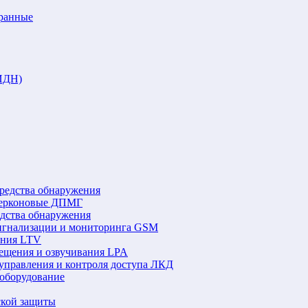
аранные
ИДН)
редства обнаружения
герконовые ДПМГ
едства обнаружения
игнализации и мониторинга GSM
ения LTV
ещения и озвучивания LPA
управления и контроля доступа ЛКД
оборудование
ской защиты