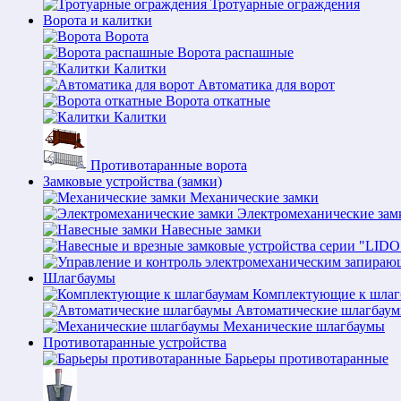
Тротуарные ограждения
Ворота и калитки
Ворота
Ворота распашные
Калитки
Автоматика для ворот
Ворота откатные
Калитки
Противотаранные ворота
Замковые устройства (замки)
Механические замки
Электромеханические зам
Навесные замки
Шлагбаумы
Комплектующие к шлаг
Автоматические шлагбау
Механические шлагбаумы
Противотаранные устройства
Барьеры противотаранные