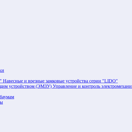
ки
Навесные и врезные замковые устройства серии "LIDO"
Управление и контроль электромехан
баумам
мы