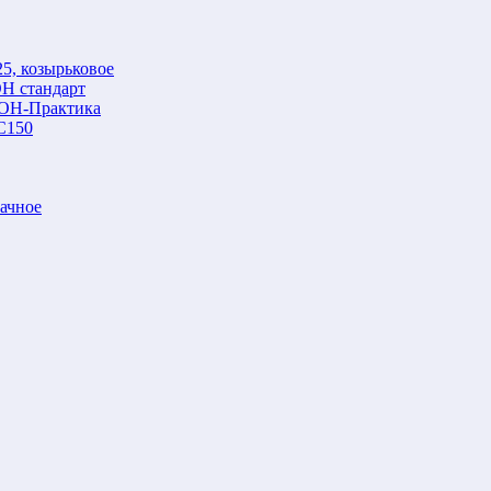
5, козырьковое
Н стандарт
ОН-Практика
С150
ачное