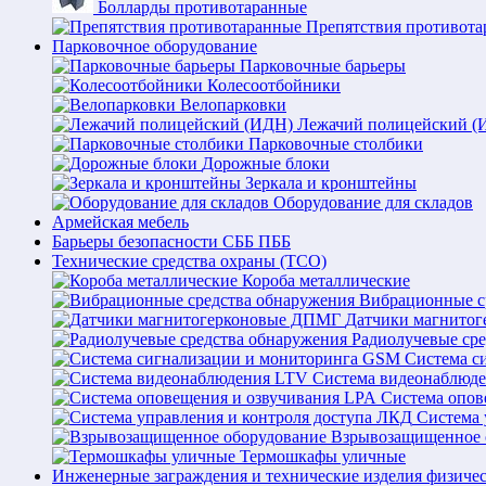
Болларды противотаранные
Препятствия противот
Парковочное оборудование
Парковочные барьеры
Колесоотбойники
Велопарковки
Лежачий полицейский (
Парковочные столбики
Дорожные блоки
Зеркала и кронштейны
Оборудование для складов
Армейская мебель
Барьеры безопасности СББ ПББ
Технические средства охраны (ТСО)
Короба металлические
Вибрационные с
Датчики магнито
Радиолучевые ср
Система с
Система видеонаблюд
Система опов
Система 
Взрывозащищенное 
Термошкафы уличные
Инженерные заграждения и технические изделия физиче