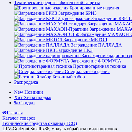
Технические средства физической защиты
Бронированные изделия
Заграждение БРИЗ
Заграждение КЗР-12
Заграждение МАХАО
Заграждение МАХА
Заграждение МАХАОН-
Заграждение МЕТОЛ
Заграждение ПАЛЛАДА
Заграждение ПКЗ
Заграждение радиопрозр
Заграждение ФОРМУЛА
Противотаранная техника
Специальные изделия
Бетонный забор
Распродажа
New
Новинки
Хит
Хиты продаж
%
Скидки
Главная
Каталог товаров
Технические средства охраны (ТСО)
LTV-Gorizont Small х86, модуль обработки видеопотоков