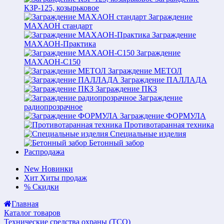
КЗР-125, козырьковое
Заграждение
МАХАОН стандарт
Заграждение
МАХАОН-Практика
Заграждение
МАХАОН-С150
Заграждение МЕТОЛ
Заграждение ПАЛЛАДА
Заграждение ПКЗ
Заграждение
радиопрозрачное
Заграждение ФОРМУЛА
Противотаранная техника
Специальные изделия
Бетонный забор
Распродажа
New
Новинки
Хит
Хиты продаж
%
Скидки
Главная
Каталог товаров
Технические средства охраны (ТСО)