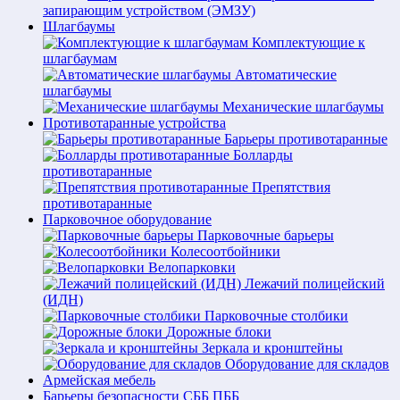
запирающим устройством (ЭМЗУ)
Шлагбаумы
Комплектующие к
шлагбаумам
Автоматические
шлагбаумы
Механические шлагбаумы
Противотаранные устройства
Барьеры противотаранные
Болларды
противотаранные
Препятствия
противотаранные
Парковочное оборудование
Парковочные барьеры
Колесоотбойники
Велопарковки
Лежачий полицейский
(ИДН)
Парковочные столбики
Дорожные блоки
Зеркала и кронштейны
Оборудование для складов
Армейская мебель
Барьеры безопасности СББ ПББ