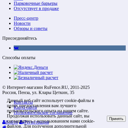
Парковочные барьеры
Отсутствует в продаже
Пресс-центр
Новости
Обзоры и советы
Присоединяйтесь
Способы оплаты
© Интернет-магазин RuFence.RU, 2011-2025
Россия, Пенза, ул. Клары Цеткин, 35
Данный веб-сайт использует cookie-файлы в
Контакты
целях предоставления вам лучшего
Карта сайта
пользовательского опыта на нашем сайте.
Пользовательское соглашение
Продолжая использовать данный сайт, вы
Принять
соглашаетесь с использованием нами cookie-
Войти
Регистрация
файлов. Для получения дополнительной