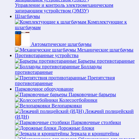
Управление и контроль электромеханическим
запирающим устройством (ЭМЗУ)
Шлагбаумы
Комплектующие к
шлагбаумам
Автоматические шлагбаумы
Механические шлагбаумы
Противотаранные устройства
Барьеры противотаранные
Болларды
противотаранные
Препятствия
противотаранные
Парковочное оборудование
Парковочные барьеры
Колесоотбойники
Велопарковки
Лежачий полицейский
(ИДН)
Парковочные столбики
Дорожные блоки
Зеркала и кронштейны