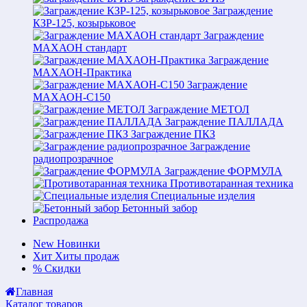
Заграждение
КЗР-125, козырьковое
Заграждение
МАХАОН стандарт
Заграждение
МАХАОН-Практика
Заграждение
МАХАОН-С150
Заграждение МЕТОЛ
Заграждение ПАЛЛАДА
Заграждение ПКЗ
Заграждение
радиопрозрачное
Заграждение ФОРМУЛА
Противотаранная техника
Специальные изделия
Бетонный забор
Распродажа
New
Новинки
Хит
Хиты продаж
%
Скидки
Главная
Каталог товаров