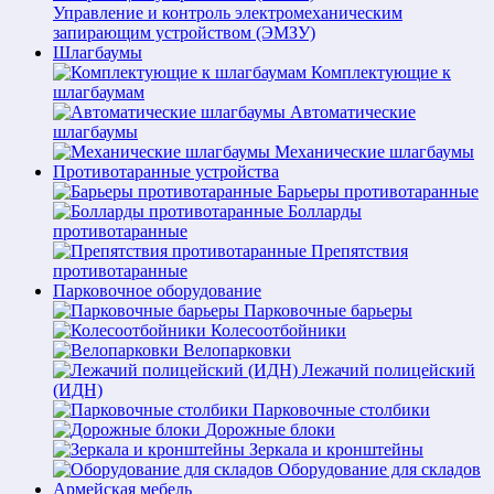
Управление и контроль электромеханическим
запирающим устройством (ЭМЗУ)
Шлагбаумы
Комплектующие к
шлагбаумам
Автоматические
шлагбаумы
Механические шлагбаумы
Противотаранные устройства
Барьеры противотаранные
Болларды
противотаранные
Препятствия
противотаранные
Парковочное оборудование
Парковочные барьеры
Колесоотбойники
Велопарковки
Лежачий полицейский
(ИДН)
Парковочные столбики
Дорожные блоки
Зеркала и кронштейны
Оборудование для складов
Армейская мебель