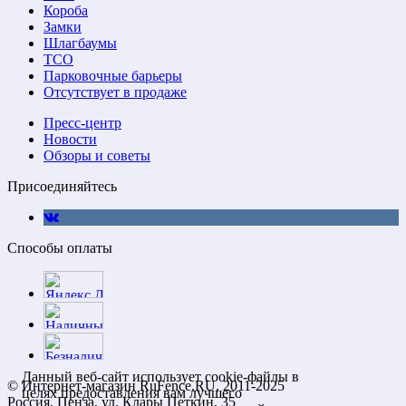
Короба
Замки
Шлагбаумы
ТСО
Парковочные барьеры
Отсутствует в продаже
Пресс-центр
Новости
Обзоры и советы
Присоединяйтесь
Способы оплаты
Данный веб-сайт использует cookie-файлы в
© Интернет-магазин RuFence.RU, 2011-2025
целях предоставления вам лучшего
Россия, Пенза, ул. Клары Цеткин, 35