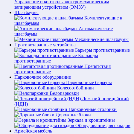
Управление и контроль электромеханическим
запирающим устройством (ЭМЗУ)
Шлагбаумы
Комплектующие к
шлагбаумам
Автоматические
шлагбаумы
Механические шлагбаумы
Противотаранные устройства
Барьеры противотаранные
Болларды
противотаранные
Препятствия
противотаранные
Парковочное оборудование
Парковочные барьеры
Колесоотбойники
Велопарковки
Лежачий полицейский
(ИДН)
Парковочные столбики
Дорожные блоки
Зеркала и кронштейны
Оборудование для складов
Армейская мебель