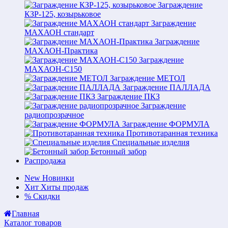
Заграждение
КЗР-125, козырьковое
Заграждение
МАХАОН стандарт
Заграждение
МАХАОН-Практика
Заграждение
МАХАОН-С150
Заграждение МЕТОЛ
Заграждение ПАЛЛАДА
Заграждение ПКЗ
Заграждение
радиопрозрачное
Заграждение ФОРМУЛА
Противотаранная техника
Специальные изделия
Бетонный забор
Распродажа
New
Новинки
Хит
Хиты продаж
%
Скидки
Главная
Каталог товаров