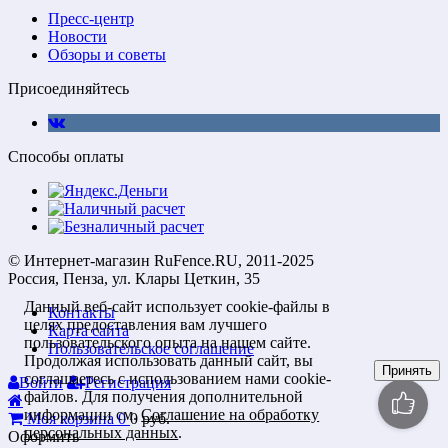
Пресс-центр
Новости
Обзоры и советы
Присоединяйтесь
Способы оплаты
© Интернет-магазин RuFence.RU, 2011-2025
Россия, Пенза, ул. Клары Цеткин, 35
Данный веб-сайт использует cookie-файлы в
Контакты
целях предоставления вам лучшего
Карта сайта
пользовательского опыта на нашем сайте.
Пользовательское соглашение
Продолжая использовать данный сайт, вы
Принять
соглашаетесь с использованием нами cookie-
Войти
Регистрация
файлов. Для получения дополнительной
информации см.
Соглашение на обработку
Моя корзина
0
0
руб.
персональных данных
.
Оформить