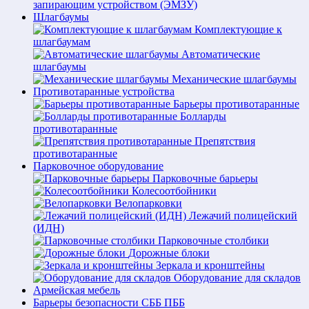
запирающим устройством (ЭМЗУ)
Шлагбаумы
Комплектующие к
шлагбаумам
Автоматические
шлагбаумы
Механические шлагбаумы
Противотаранные устройства
Барьеры противотаранные
Болларды
противотаранные
Препятствия
противотаранные
Парковочное оборудование
Парковочные барьеры
Колесоотбойники
Велопарковки
Лежачий полицейский
(ИДН)
Парковочные столбики
Дорожные блоки
Зеркала и кронштейны
Оборудование для складов
Армейская мебель
Барьеры безопасности СББ ПББ