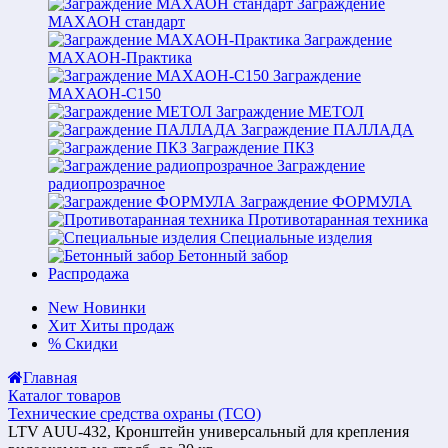
Заграждение
МАХАОН стандарт
Заграждение
МАХАОН-Практика
Заграждение
МАХАОН-С150
Заграждение МЕТОЛ
Заграждение ПАЛЛАДА
Заграждение ПКЗ
Заграждение
радиопрозрачное
Заграждение ФОРМУЛА
Противотаранная техника
Специальные изделия
Бетонный забор
Распродажа
New
Новинки
Хит
Хиты продаж
%
Скидки
Главная
Каталог товаров
Технические средства охраны (ТСО)
LTV AUU-432, Кронштейн универсальный для крепления