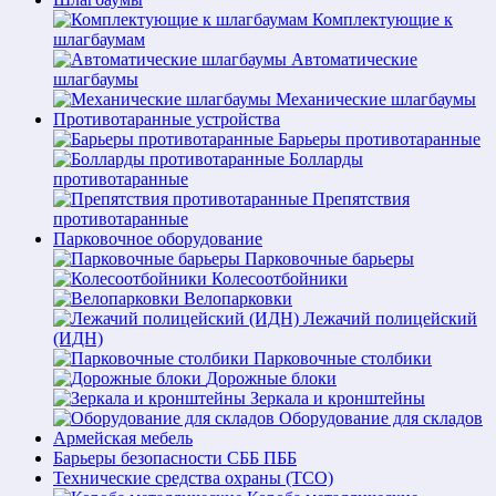
Комплектующие к
шлагбаумам
Автоматические
шлагбаумы
Механические шлагбаумы
Противотаранные устройства
Барьеры противотаранные
Болларды
противотаранные
Препятствия
противотаранные
Парковочное оборудование
Парковочные барьеры
Колесоотбойники
Велопарковки
Лежачий полицейский
(ИДН)
Парковочные столбики
Дорожные блоки
Зеркала и кронштейны
Оборудование для складов
Армейская мебель
Барьеры безопасности СББ ПББ
Технические средства охраны (ТСО)