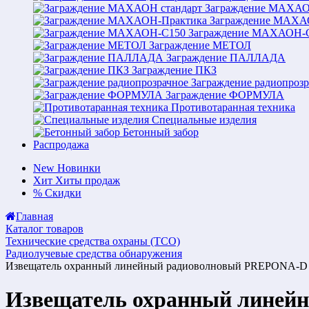
Заграждение МАХАО
Заграждение МАХА
Заграждение МАХАОН-
Заграждение МЕТОЛ
Заграждение ПАЛЛАДА
Заграждение ПКЗ
Заграждение радиопрозр
Заграждение ФОРМУЛА
Противотаранная техника
Специальные изделия
Бетонный забор
Распродажа
New
Новинки
Хит
Хиты продаж
%
Скидки
Главная
Каталог товаров
Технические средства охраны (ТСО)
Радиолучевые средства обнаружения
Извещатель охранный линейный радиоволновый PREPONA-D 
Извещатель охранный линей