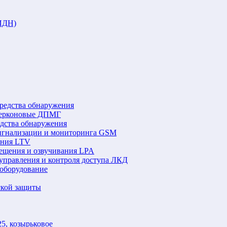
ИДН)
редства обнаружения
герконовые ДПМГ
едства обнаружения
игнализации и мониторинга GSM
ения LTV
ещения и озвучивания LPA
управления и контроля доступа ЛКД
оборудование
ской защиты
5, козырьковое