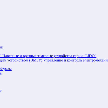
ки
Навесные и врезные замковые устройства серии "LIDO"
Управление и контроль электромехан
баумам
мы
е