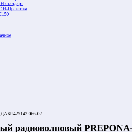
Н стандарт
ОН-Практика
С150
ачное
ДАБР.425142.066-02
ный радиоволновый PREPONA-D