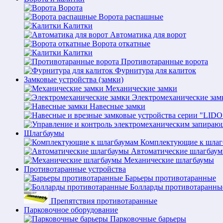
Ворота
Ворота распашные
Калитки
Автоматика для ворот
Ворота откатные
Калитки
Противотаранные ворота
Фурнитура для калиток
Замковые устройства (замки)
Механические замки
Электромеханические зам
Навесные замки
Шлагбаумы
Комплектующие к шлаг
Автоматические шлагбау
Механические шлагбаумы
Противотаранные устройства
Барьеры противотаранные
Болларды противотаранны
Препятствия противотаранные
Парковочное оборудование
Парковочные барьеры