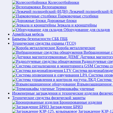
Колесоотбойники
Велопарковки
Лежачий полицейский (
Парковочные столбики
Дорожные блоки
Зеркала и кронштейны
Оборудование для складов
Армейская мебель
Барьеры безопасности СББ ПББ
Технические средства охраны (ТСО)
Короба металлические
Вибрационные с
Датчики магнито
Радиолучевые ср
Система с
Система видеонаблюд
Система опов
Система 
Взрывозащищенное 
Термошкафы уличные
Инженерные заграждения и технические изделия физиче
Технические средства физической защиты
Бронированные изделия
Заграждение БРИЗ
Заграждение КЗР-12