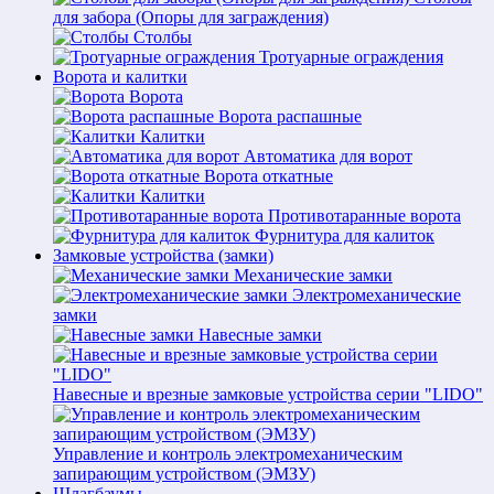
для забора (Опоры для заграждения)
Столбы
Тротуарные ограждения
Ворота и калитки
Ворота
Ворота распашные
Калитки
Автоматика для ворот
Ворота откатные
Калитки
Противотаранные ворота
Фурнитура для калиток
Замковые устройства (замки)
Механические замки
Электромеханические
замки
Навесные замки
Навесные и врезные замковые устройства серии "LIDO"
Управление и контроль электромеханическим
запирающим устройством (ЭМЗУ)
Шлагбаумы