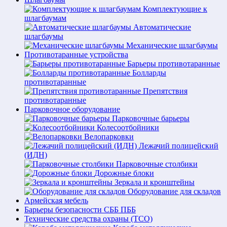
Комплектующие к
шлагбаумам
Автоматические
шлагбаумы
Механические шлагбаумы
Противотаранные устройства
Барьеры противотаранные
Болларды
противотаранные
Препятствия
противотаранные
Парковочное оборудование
Парковочные барьеры
Колесоотбойники
Велопарковки
Лежачий полицейский
(ИДН)
Парковочные столбики
Дорожные блоки
Зеркала и кронштейны
Оборудование для складов
Армейская мебель
Барьеры безопасности СББ ПББ
Технические средства охраны (ТСО)