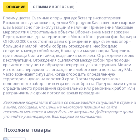
ОПИСАНИЕ
ОТЗЫВЫ И ВОПРОСЫ
(0)
Преимущества Съемные опоры для удобства транспортировки
Возможность установки под углом 90 градусов Качественные сварные
швы Безопасно при эксплуатации В наличии! Применение Массовые
мероприятия Строительные объекты Обозначение мест парковки
Перекрытие въезда на территорию Монтаж Конструкция фан-барьера
ОП-2000.000 СБ состоит из рамы ограждения и двух съемных опор -
большой и малой. Чтобы собрать ограждение, необходимо
соединить между собой раму, большую и малую опоры. Закрепить
при помощи болта и гайки, входящих в комплект. Ограждение готово
к эксплуатации. Ограждения сцепляются между собой при помощи
крючков и проушин и образуют непрерывную конструкцию. Можем
изготовить передвижные ограждения любого цвета по каталогу RAL.
Часто возникают ситуации, когда огородить определённую
территорию нужно на короткий срок. В этом случае установка
полноценного забора не всегда целесообразна. Предположим нужно
оградить место проведения строительных или ремонтных работ. Или
разграничить людские потоки во время проведени
Уважаемые покупатели! В связи со сложившейся ситуацией в стране и
в мире, сообщаем, что цены на некоторые позиции на сайте
постоянно меняются и могут быть не актуальны. Действующие цены
уточняйте у менеджеров. Благодарим за понимание.
Похожие товары