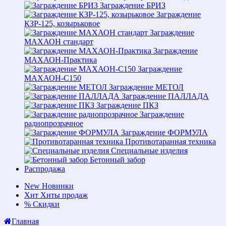
Заграждение БРИЗ
Заграждение
КЗР-125, козырьковое
Заграждение
МАХАОН стандарт
Заграждение
МАХАОН-Практика
Заграждение
МАХАОН-С150
Заграждение МЕТОЛ
Заграждение ПАЛЛАДА
Заграждение ПКЗ
Заграждение
радиопрозрачное
Заграждение ФОРМУЛА
Противотаранная техника
Специальные изделия
Бетонный забор
Распродажа
New
Новинки
Хит
Хиты продаж
%
Скидки
Главная