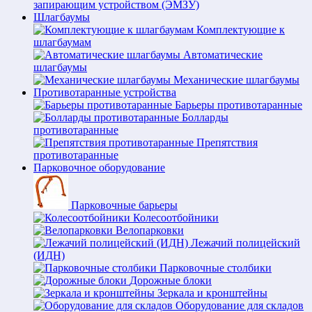
запирающим устройством (ЭМЗУ)
Шлагбаумы
Комплектующие к
шлагбаумам
Автоматические
шлагбаумы
Механические шлагбаумы
Противотаранные устройства
Барьеры противотаранные
Болларды
противотаранные
Препятствия
противотаранные
Парковочное оборудование
Парковочные барьеры
Колесоотбойники
Велопарковки
Лежачий полицейский
(ИДН)
Парковочные столбики
Дорожные блоки
Зеркала и кронштейны
Оборудование для складов