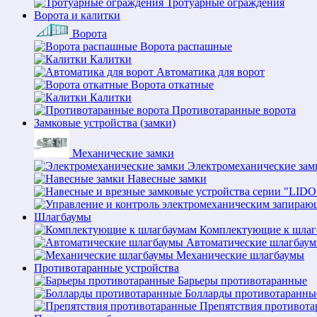
Тротуарные ограждения
Ворота и калитки
Ворота
Ворота распашные
Калитки
Автоматика для ворот
Ворота откатные
Калитки
Противотаранные ворота
Замковые устройства (замки)
Механические замки
Электромеханические зам
Навесные замки
Шлагбаумы
Комплектующие к шлаг
Автоматические шлагбау
Механические шлагбаумы
Противотаранные устройства
Барьеры противотаранные
Болларды противотаранны
Препятствия противот