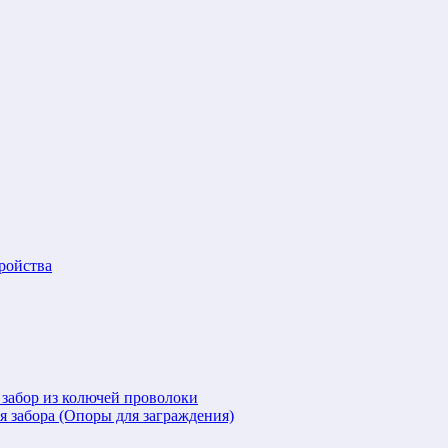
ройства
 забор из колючей проволоки
я забора (Опоры для заграждения)