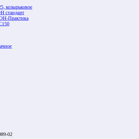
5, козырьковое
Н стандарт
ОН-Практика
С150
ачное
89-02