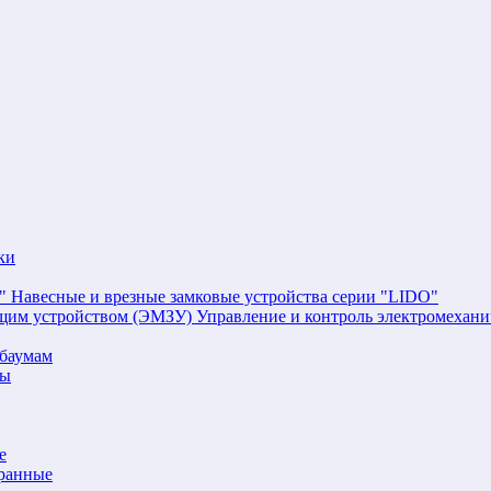
ки
Навесные и врезные замковые устройства серии "LIDO"
Управление и контроль электромехан
баумам
мы
е
аранные