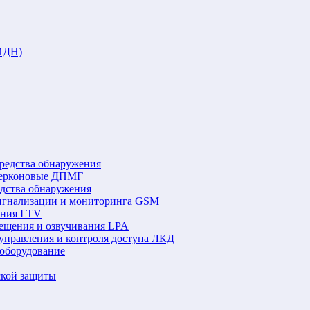
ИДН)
редства обнаружения
герконовые ДПМГ
едства обнаружения
игнализации и мониторинга GSM
ения LTV
ещения и озвучивания LPA
управления и контроля доступа ЛКД
оборудование
ской защиты