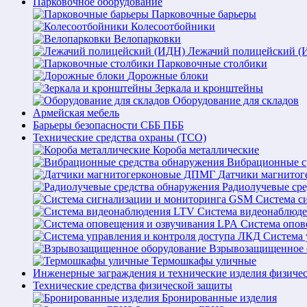
Парковочное оборудование
Парковочные барьеры
Колесоотбойники
Велопарковки
Лежачий полицейский (
Парковочные столбики
Дорожные блоки
Зеркала и кронштейны
Оборудование для складов
Армейская мебель
Барьеры безопасности СББ ПББ
Технические средства охраны (ТСО)
Короба металлические
Вибрационные с
Датчики магнито
Радиолучевые ср
Система с
Система видеонаблюд
Система опов
Система 
Взрывозащищенное 
Термошкафы уличные
Инженерные заграждения и технические изделия физиче
Технические средства физической защиты
Бронированные изделия