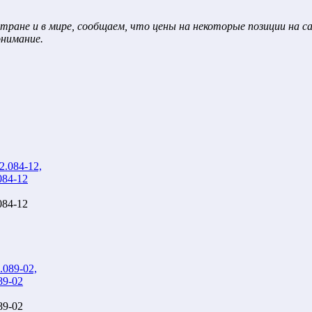
тране и в мире, сообщаем, что цены на некоторые позиции на 
онимание.
84-12
84-12
89-02
89-02