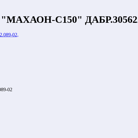
я "МАХАОН-С150" ДАБР.305622
89-02