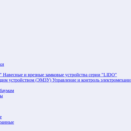
ки
Навесные и врезные замковые устройства серии "LIDO"
Управление и контроль электромехан
баумам
мы
е
аранные