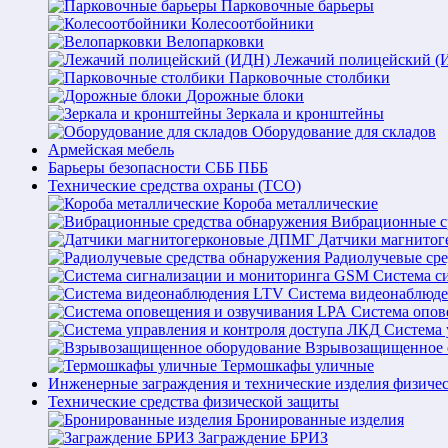
Парковочные барьеры
Колесоотбойники
Велопарковки
Лежачий полицейский (
Парковочные столбики
Дорожные блоки
Зеркала и кронштейны
Оборудование для складов
Армейская мебель
Барьеры безопасности СББ ПББ
Технические средства охраны (ТСО)
Короба металлические
Вибрационные с
Датчики магнито
Радиолучевые ср
Система с
Система видеонаблюд
Система опов
Система 
Взрывозащищенное 
Термошкафы уличные
Инженерные заграждения и технические изделия физиче
Технические средства физической защиты
Бронированные изделия
Заграждение БРИЗ