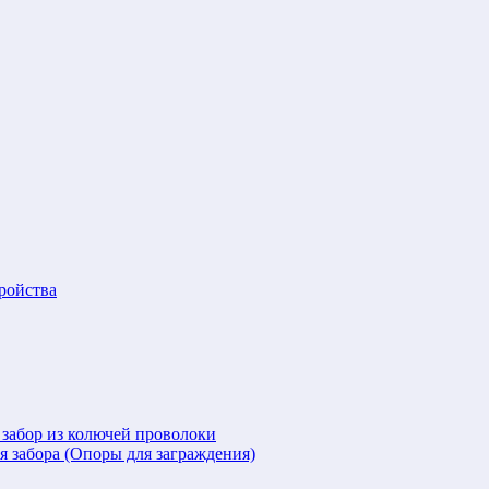
ройства
 забор из колючей проволоки
я забора (Опоры для заграждения)