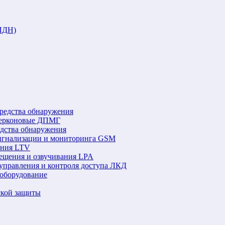
ИДН)
редства обнаружения
герконовые ДПМГ
едства обнаружения
игнализации и мониторинга GSM
ения LTV
ещения и озвучивания LPA
управления и контроля доступа ЛКД
оборудование
ской защиты