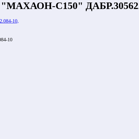
я "МАХАОН-С150" ДАБР.305622
84-10