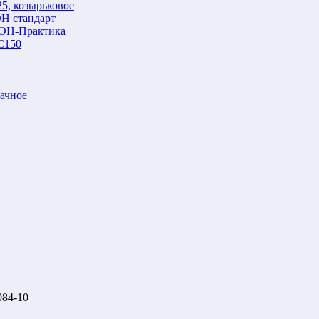
5, козырьковое
Н стандарт
ОН-Практика
С150
ачное
84-10