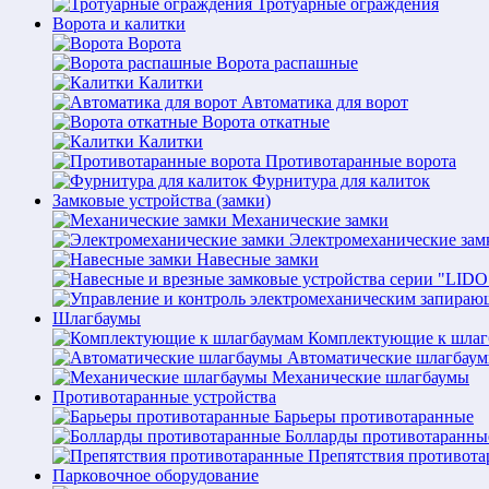
Тротуарные ограждения
Ворота и калитки
Ворота
Ворота распашные
Калитки
Автоматика для ворот
Ворота откатные
Калитки
Противотаранные ворота
Фурнитура для калиток
Замковые устройства (замки)
Механические замки
Электромеханические зам
Навесные замки
Шлагбаумы
Комплектующие к шлаг
Автоматические шлагбау
Механические шлагбаумы
Противотаранные устройства
Барьеры противотаранные
Болларды противотаранны
Препятствия противот
Парковочное оборудование