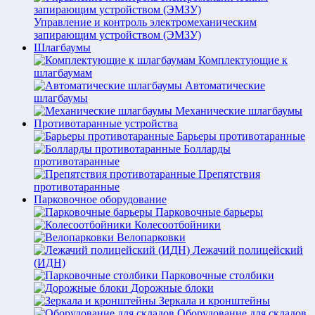
Управление и контроль электромеханическим
запирающим устройством (ЭМЗУ)
Шлагбаумы
Комплектующие к
шлагбаумам
Автоматические
шлагбаумы
Механические шлагбаумы
Противотаранные устройства
Барьеры противотаранные
Болларды
противотаранные
Препятствия
противотаранные
Парковочное оборудование
Парковочные барьеры
Колесоотбойники
Велопарковки
Лежачий полицейский
(ИДН)
Парковочные столбики
Дорожные блоки
Зеркала и кронштейны
Оборудование для складов