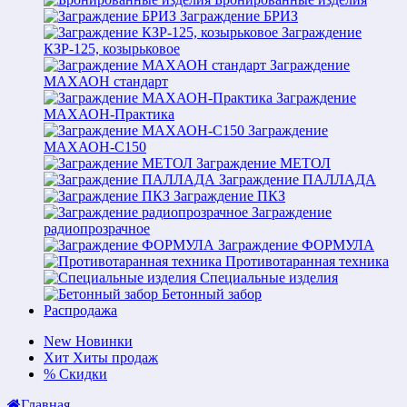
Заграждение БРИЗ
Заграждение
КЗР-125, козырьковое
Заграждение
МАХАОН стандарт
Заграждение
МАХАОН-Практика
Заграждение
МАХАОН-С150
Заграждение МЕТОЛ
Заграждение ПАЛЛАДА
Заграждение ПКЗ
Заграждение
радиопрозрачное
Заграждение ФОРМУЛА
Противотаранная техника
Специальные изделия
Бетонный забор
Распродажа
New
Новинки
Хит
Хиты продаж
%
Скидки
Главная