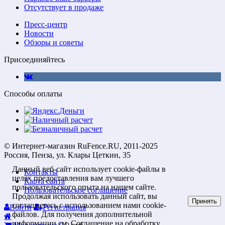
Отсутствует в продаже
Пресс-центр
Новости
Обзоры и советы
Присоединяйтесь
Способы оплаты
© Интернет-магазин RuFence.RU, 2011-2025
Россия, Пенза, ул. Клары Цеткин, 35
Данный веб-сайт использует cookie-файлы в
Контакты
целях предоставления вам лучшего
Карта сайта
пользовательского опыта на нашем сайте.
Пользовательское соглашение
Продолжая использовать данный сайт, вы
Принять
соглашаетесь с использованием нами cookie-
Войти
Регистрация
файлов. Для получения дополнительной
информации см.
Соглашение на обработку