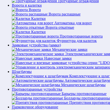
Тротуарные ограждения
Ворота и калитки
Ворота
Ворота распашные
Калитки
Автоматика для ворот
Ворота откатные
Калитки
Противотаранные ворота
Фурнитура для калиток
Замковые устройства (замки)
Механические замки
Электромеханические зам
Навесные замки
Шлагбаумы
Комплектующие к шлаг
Автоматические шлагбау
Механические шлагбаумы
Противотаранные устройства
Барьеры противотаранные
Болларды противотаранны
Препятствия противот
Парковочное оборудование