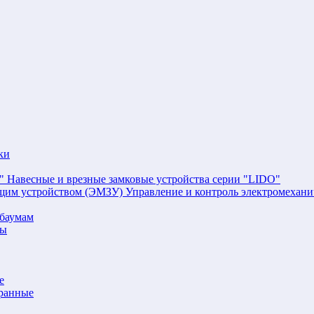
ки
Навесные и врезные замковые устройства серии "LIDO"
Управление и контроль электромехан
баумам
мы
е
аранные