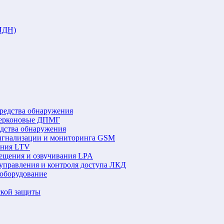
ИДН)
редства обнаружения
герконовые ДПМГ
едства обнаружения
игнализации и мониторинга GSM
ения LTV
ещения и озвучивания LPA
управления и контроля доступа ЛКД
оборудование
ской защиты