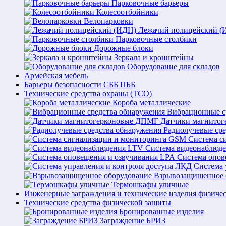
Парковочные барьеры
Колесоотбойники
Велопарковки
Лежачий полицейский (
Парковочные столбики
Дорожные блоки
Зеркала и кронштейны
Оборудование для складов
Армейская мебель
Барьеры безопасности СББ ПББ
Технические средства охраны (ТСО)
Короба металлические
Вибрационные с
Датчики магнито
Радиолучевые ср
Система с
Система видеонаблюд
Система опов
Система 
Взрывозащищенное 
Термошкафы уличные
Инженерные заграждения и технические изделия физиче
Технические средства физической защиты
Бронированные изделия
Заграждение БРИЗ