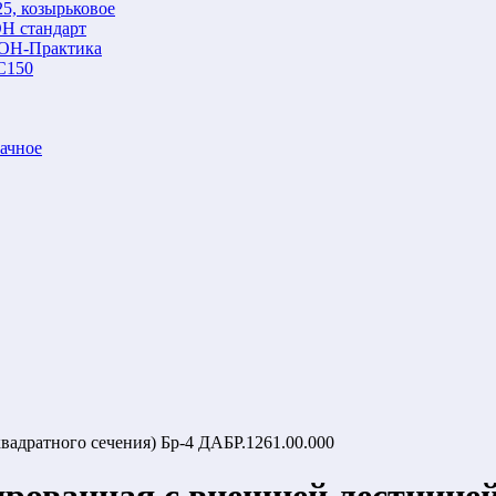
5, козырьковое
Н стандарт
ОН-Практика
С150
ачное
адратного сечения) Бр-4 ДАБР.1261.00.000