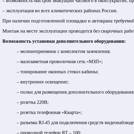
– возможность быстрой эвакуации часового в окоп-укрытие, п
– эксплуатация во всех климатических районах России.
При наличии подготовленной площадки и автокрана требуемой
Монтаж на месте эксплуатации проводится без сварочных рабо
Возможность установки дополнительного оборудования:
– молниеприемник с комплектом заземления;
– малозаметная проволочная сеть «МЗП»;
– тонирование оконных стекол кабины;
– внутреннее освещение;
– полки для размещения дополнительного оборудования
– розетка 220В;
– розетка телефонная «Кварта»;
– разъемы RJ-45 для подключения средств видеонаблюдения
– проводной телефон RT – 100;