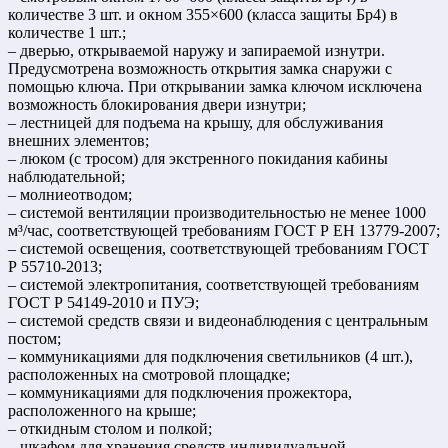
количестве 3 шт. и окном 355×600 (класса защиты Бр4) в
количестве 1 шт.;
– дверью, открываемой наружу и запираемой изнутри.
Предусмотрена возможность открытия замка снаружи с
помощью ключа. При открывании замка ключом исключена
возможность блокирования двери изнутри;
– лестницей для подъема на крышу, для обслуживания
внешних элементов;
– люком (с тросом) для экстренного покидания кабины
наблюдательной;
– молниеотводом;
– системой вентиляции производительностью не менее 1000
м³/час, соответствующей требованиям ГОСТ Р ЕН 13779-2007;
– системой освещения, соответствующей требованиям ГОСТ
Р 55710-2013;
– системой электропитания, соответствующей требованиям
ГОСТ Р 54149-2010 и ПУЭ;
– системой средств связи и видеонаблюдения с центральным
постом;
– коммуникациями для подключения светильников (4 шт.),
расположенных на смотровой площадке;
– коммуникациями для подключения прожектора,
расположенного на крыше;
– откидным столом и полкой;
– шкафом для хранения средств индивидуальной