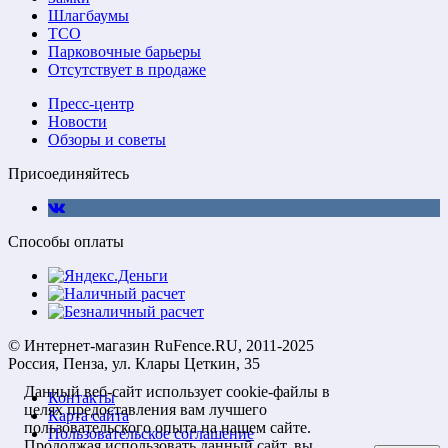
Шлагбаумы
ТСО
Парковочные барьеры
Отсутствует в продаже
Пресс-центр
Новости
Обзоры и советы
Присоединяйтесь
Способы оплаты
© Интернет-магазин RuFence.RU, 2011-2025
Россия, Пенза, ул. Клары Цеткин, 35
Данный веб-сайт использует cookie-файлы в
Контакты
целях предоставления вам лучшего
Карта сайта
пользовательского опыта на нашем сайте.
Пользовательское соглашение
Продолжая использовать данный сайт, вы