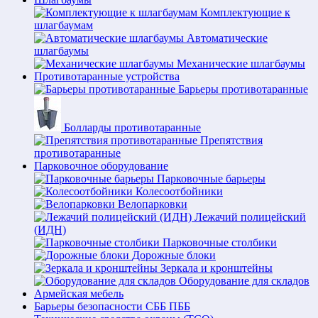
Комплектующие к
шлагбаумам
Автоматические
шлагбаумы
Механические шлагбаумы
Противотаранные устройства
Барьеры противотаранные
Болларды противотаранные
Препятствия
противотаранные
Парковочное оборудование
Парковочные барьеры
Колесоотбойники
Велопарковки
Лежачий полицейский
(ИДН)
Парковочные столбики
Дорожные блоки
Зеркала и кронштейны
Оборудование для складов
Армейская мебель
Барьеры безопасности СББ ПББ