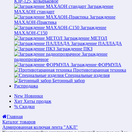
КЗР-125, козырьковое
Заграждение
МАХАОН стандарт
Заграждение
МАХАОН-Практика
Заграждение
МАХАОН-С150
Заграждение МЕТОЛ
Заграждение ПАЛЛАДА
Заграждение ПКЗ
Заграждение
радиопрозрачное
Заграждение ФОРМУЛА
Противотаранная техника
Специальные изделия
Бетонный забор
Распродажа
New
Новинки
Хит
Хиты продаж
%
Скидки
Главная
Каталог товаров
Армированная колючая лента "АКЛ"