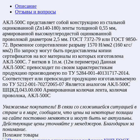
Описание
Отзывы и вопросы
АКЛ-500C представляет собой конструкцию из стальной
оцинкованной (Zn140-180) ленты толщиной 0,55 мм,
армированной высокоуглеродистой оцинкованной
проволокой диаметром 2,5 мм. ГОСТ 7372-79 или ГОСТ 9850-
72. Временное сопротивление разрыву 1570 Н/мм2 (160 кгс/
мм2) По запросу могут быть предоставлены копии
сертификатов на все материалы из которых изготовлена
АКЛ-500C. 7 витков в 1п.м. (12м периметра) Данная
АКЛ-500C превосходит по своим характеристикам
продукцию производимую по ТУ 5284-001-40131717-2014.
Соответствует или превосходит продукцию изготавливаемую
по ТУ 5212-001-70272065-07 Является аналогом АКЛ-500C
ШЦКД.043.00.000 Армированная колючая лента, колючая
проволока, АКЛ-500C
Уважаемые покупатели! В связи со сложившейся ситуацией в
стране и в мире, сообщаем, что цены на некоторые позиции
на сайте постоянно меняются и могут быть не актуальны.
Действующие цены уточняйте у менеджеров. Благодарим за
понимание.
Похожие товары