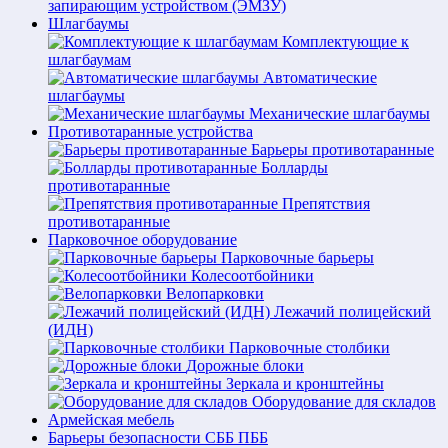
запирающим устройством (ЭМЗУ)
Шлагбаумы
Комплектующие к
шлагбаумам
Автоматические
шлагбаумы
Механические шлагбаумы
Противотаранные устройства
Барьеры противотаранные
Болларды
противотаранные
Препятствия
противотаранные
Парковочное оборудование
Парковочные барьеры
Колесоотбойники
Велопарковки
Лежачий полицейский
(ИДН)
Парковочные столбики
Дорожные блоки
Зеркала и кронштейны
Оборудование для складов
Армейская мебель
Барьеры безопасности СББ ПББ