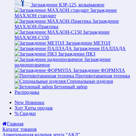
Заграждение КЗР-125, козырьковое
Заграждение
МАХАОН стандарт
Заграждение
МАХАОН-Практика
Заграждение
МАХАОН-С150
Заграждение МЕТОЛ
Заграждение ПАЛЛАДА
Заграждение ПКЗ
Заграждение
радиопрозрачное
Заграждение ФОРМУЛА
Противотаранная техника
Специальные изделия
Бетонный забор
Распродажа
New
Новинки
Хит
Хиты продаж
%
Скидки
Главная
Каталог товаров
Армированная колючая лента "АКЛ"